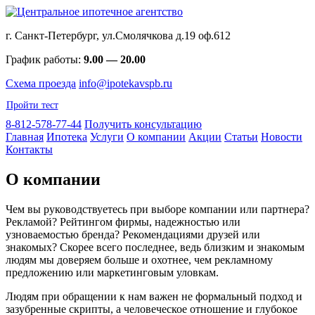
г. Санкт-Петербург, ул.Смолячкова д.19 оф.612
График работы:
9.00 — 20.00
Схема проезда
info@ipotekavspb.ru
Пройти тест
8-812-578-77-44
Получить консультацию
Главная
Ипотека
Услуги
О компании
Акции
Статьи
Новости
Контакты
О компании
Чем вы руководствуетесь при выборе компании или партнера?
Рекламой? Рейтингом фирмы, надежностью или
узноваемостью бренда? Рекомендациями друзей или
знакомых? Скорее всего последнее, ведь близким и знакомым
людям мы доверяем больше и охотнее, чем рекламному
предложению или маркетинговым уловкам.
Людям при обращении к нам важен не формальный подход и
зазубренные скрипты, а человеческое отношение и глубокое