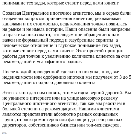
понимание тех задач, которые ставит перед нами клиент.
Создавая Центральное ипотечное агентство, мы в серьез были
озадачены вопросом привлечения клиентов, рекламными
каналами и их стоимостью, ведь компания только появилась
на рынке и не имела истории. Наши опасения были напрасны
и практика показала то, что людям при обращении к нам
важен не формальный подход и зазубренные скрипты, а
человеческое отношение и глубокое понимание тех задач,
которые ставит перед нами клиент. Этот простой принцип
работы дал толчок к увеличению количества клиентов за счет
рекомендаций и «сарафанного радио».
После каждой проведенной сделки по покупке, продаже
недвижимости или одобрению ипотеки мы получаем от 3 до 5
рекомендаций от одного довольного клиента.
Этот фактор дал нам понять, что мы идем верной дорогой. Вы
не увидите в интернете или на улице массовую рекламу
Центрального ипотечного агентства, так как мы работаем в
большей степени на рекомендациях. Нашими клиентами
являются представители абсолютно разных социальных
групп, от электромонтеров или фасовщиц до генеральных
директоров, собственников бизнеса или топ-менеджеров.