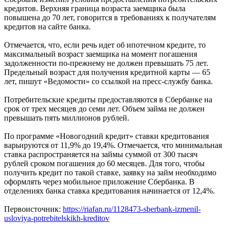
кредитов. Верхняя граница возраста заемщика была
повышена до 70 лет, говорится в требованиях к получателям
кредитов на сайте банка.
Отмечается, что, если речь идет об ипотечном кредите, то
максимальный возраст заемщика на момент погашения
задолженности по-прежнему не должен превышать 75 лет.
Предельный возраст для получения кредитной карты — 65
лет, пишут «Ведомости» со ссылкой на пресс-службу банка.
Потребительские кредиты предоставляются в Сбербанке на
срок от трех месяцев до семи лет. Объем займа не должен
превышать пять миллионов рублей.
По программе «Новогодний кредит» ставки кредитования
варьируются от 11,9% до 19,4%. Отмечается, что минимальная
ставка распространяется на займы суммой от 300 тысяч
рублей сроком погашения до 60 месяцев. Для того, чтобы
получить кредит по такой ставке, заявку на займ необходимо
оформлять через мобильное приложение Сбербанка. В
отделениях банка ставка кредитования начинается от 12,4%.
Первоисточник:
https://riafan.ru/1128473-sberbank-izmenil-
usloviya-potrebitelskikh-kreditov