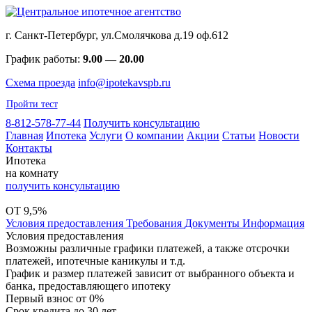
г. Санкт-Петербург, ул.Смолячкова д.19 оф.612
График работы:
9.00 — 20.00
Схема проезда
info@ipotekavspb.ru
Пройти тест
8-812-578-77-44
Получить консультацию
Главная
Ипотека
Услуги
О компании
Акции
Статьи
Новости
Контакты
Ипотека
на комнату
получить консультацию
ОТ 9,5%
Условия предоставления
Требования
Документы
Информация
Условия предоставления
Возможны различные графики платежей, а также отсрочки
платежей, ипотечные каникулы и т.д.
График и размер платежей зависит от выбранного объекта и
банка, предоставляющего ипотеку
Первый взнос
от 0%
Срок кредита
до 30 лет